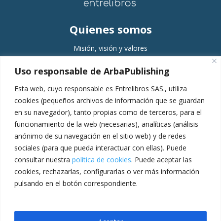
Quienes somos
Misión, visión y valores
Comité editorial
Uso responsable de ArbaPublishing
Equipo
Esta web, cuyo responsable es Entrelibros SAS., utiliza
Servicios
cookies (pequeños archivos de información que se guardan
en su navegador), tanto propias como de terceros, para el
Planeación
funcionamiento de la web (necesarias), analíticas (análisis
Gestión
anónimo de su navegación en el sitio web) y de redes
Producción
sociales (para que pueda interactuar con ellas). Puede
consultar nuestra
política de cookies
. Puede aceptar las
Pospublicación
cookies, rechazarlas, configurarlas o ver más información
Escuela de formación
pulsando en el botón correspondiente.
Entrelibros
Copyright © 2023