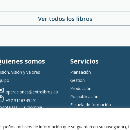
Ver todos los libros
Quienes somos
Servicios
isión, visión y valores
Planeación
quipo
Gestión
✉
Producción
operaciones@entrelibros.co
✆
Pospublicación
+57 3116345491
Escuela de formación
ogotá D.C. – Colombia
Entrelibros
Copyright © 2023
 (pequeños archivos de información que se guardan en su navegador),