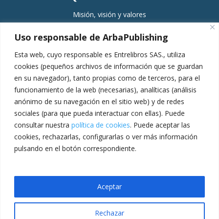
Misión, visión y valores
Comité editorial
Uso responsable de ArbaPublishing
Equipo
Esta web, cuyo responsable es Entrelibros SAS., utiliza
Servicios
cookies (pequeños archivos de información que se guardan
en su navegador), tanto propias como de terceros, para el
Planeación
funcionamiento de la web (necesarias), analíticas (análisis
Gestión
anónimo de su navegación en el sitio web) y de redes
Producción
sociales (para que pueda interactuar con ellas). Puede
consultar nuestra
política de cookies
. Puede aceptar las
Pospublicación
cookies, rechazarlas, configurarlas o ver más información
Escuela de formación
pulsando en el botón correspondiente.
Entrelibros
Copyright © 2023
Aceptar
Rechazar