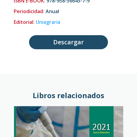
ISBN E-BOOK:
978-958-56645-7-9
Periodicidad
:
Anual
Editorial:
Uniagraria
Descargar
Libros relacionados