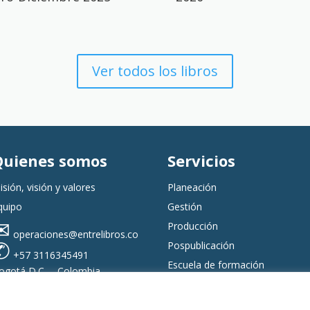
Ver todos los libros
Quienes somos
Servicios
isión, visión y valores
Planeación
quipo
Gestión
✉
Producción
operaciones@entrelibros.co
✆
Pospublicación
+57 3116345491
Escuela de formación
ogotá D.C. – Colombia