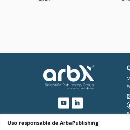
M
E
B
Uso responsable de ArbaPublishing