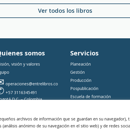
Ver todos los libros
Quienes somos
Servicios
isión, visión y valores
Planeación
quipo
Gestión
✉
Producción
operaciones@entrelibros.co
✆
Pospublicación
+57 3116345491
Escuela de formación
ogotá D.C. – Colombia
Entrelibros
Copyright © 2023
 (pequeños archivos de información que se guardan en su navegador),
as (análisis anónimo de su navegación en el sitio web) y de redes soci