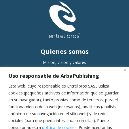
Quienes somos
Misión, visión y valores
Comité editorial
Uso responsable de ArbaPublishing
Equipo
Esta web, cuyo responsable es Entrelibros SAS., utiliza
Servicios
cookies (pequeños archivos de información que se guardan
en su navegador), tanto propias como de terceros, para el
Planeación
funcionamiento de la web (necesarias), analíticas (análisis
Gestión
anónimo de su navegación en el sitio web) y de redes
Producción
sociales (para que pueda interactuar con ellas). Puede
consultar nuestra
política de cookies
. Puede aceptar las
Pospublicación