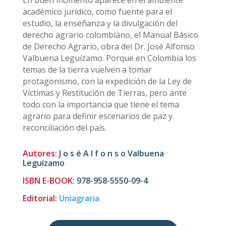
En buen momento aparece en el ambiente
académico jurídico, como fuente para el
estudio, la enseñanza y la divulgación del
derecho agrario colombiano, el Manual Básico
de Derecho Agrario, obra del Dr. José Alfonso
Valbuena Leguízamo. Porque en Colombia los
temas de la tierra vuelven a tomar
protagonismo, con la expedición de la Ley de
Víctimas y Restitución de Tierras, pero ante
todo con la importancia que tiene el tema
agrario para definir escenarios de paz y
reconciliación del país.
Autores:
J o s é A l f o n s o Valbuena
Leguízamo
ISBN E-BOOK:
978-958-5550-09-4
Editorial:
Uniagraria