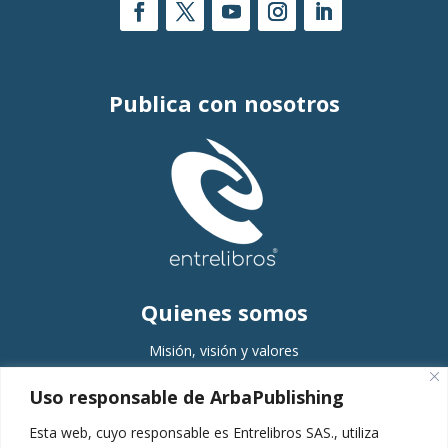
Publica con nosotros
Quienes somos
Misión, visión y valores
Comité editorial
Uso responsable de ArbaPublishing
Equipo
Esta web, cuyo responsable es Entrelibros SAS., utiliza