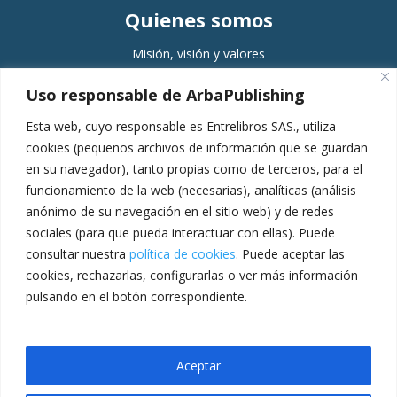
Quienes somos
Misión, visión y valores
Comité editorial
Uso responsable de ArbaPublishing
Equipo
Esta web, cuyo responsable es Entrelibros SAS., utiliza
Servicios
cookies (pequeños archivos de información que se guardan
en su navegador), tanto propias como de terceros, para el
Planeación
funcionamiento de la web (necesarias), analíticas (análisis
Gestión
anónimo de su navegación en el sitio web) y de redes
Producción
sociales (para que pueda interactuar con ellas). Puede
consultar nuestra
política de cookies
. Puede aceptar las
Pospublicación
cookies, rechazarlas, configurarlas o ver más información
Escuela de formación
pulsando en el botón correspondiente.
Entrelibros
Copyright © 2023
Aceptar