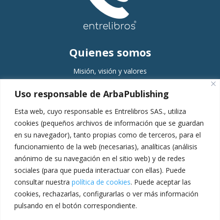
Quienes somos
Misión, visión y valores
Comité editorial
Uso responsable de ArbaPublishing
Equipo
Esta web, cuyo responsable es Entrelibros SAS., utiliza
Servicios
cookies (pequeños archivos de información que se guardan
en su navegador), tanto propias como de terceros, para el
Planeación
funcionamiento de la web (necesarias), analíticas (análisis
Gestión
anónimo de su navegación en el sitio web) y de redes
Producción
sociales (para que pueda interactuar con ellas). Puede
consultar nuestra
política de cookies
. Puede aceptar las
Pospublicación
cookies, rechazarlas, configurarlas o ver más información
Escuela de formación
pulsando en el botón correspondiente.