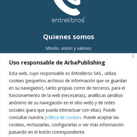
Quienes somos
Misión, visión y valores
Comité editorial
Uso responsable de ArbaPublishing
Equipo
Esta web, cuyo responsable es Entrelibros SAS., utiliza
Servicios
cookies (pequeños archivos de información que se guardan
en su navegador), tanto propias como de terceros, para el
Planeación
funcionamiento de la web (necesarias), analíticas (análisis
Gestión
anónimo de su navegación en el sitio web) y de redes
Producción
sociales (para que pueda interactuar con ellas). Puede
consultar nuestra
política de cookies
. Puede aceptar las
Pospublicación
cookies, rechazarlas, configurarlas o ver más información
Escuela de formación
pulsando en el botón correspondiente.